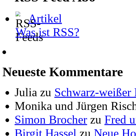
Artikel
Was ist RSS?
Neueste Kommentare
Julia
zu
Schwarz-weißer 
Monika und Jürgen Risch
Simon Brocher
zu
Fred 
Birgit Hassel
zu
Neue H