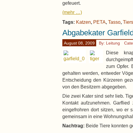
gefeuert.
(mehr …)
Tags:
Katzen
,
PETA
,
Tasso
,
Tiers
Abgabekater Garfield
August 08, 2009
By: Leitung
Cate
Diese kna
durchgeimpf
zum Opfer. 
gehalten werden, entweder Vögel
Entscheidung den Kürzeren gez
von den Besitzern abgegeben.
Die zwei Kater sind sehr lieb. T
Kontakt aufzunehmen. Garflied z
eingefrohren dort sitzen, wo er s
gemeinsam in eine Wohnungshalt
Nachtrag:
Beide Tiere konnten g