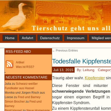
Home
Anfahrt
Datenschutz
Impressum
Mitglied we
← Previous Entries
RSS-FEED ABO
Todesfalle Kippfenst
Artikel
Was ist RSS?
Juli 13, 2015
By: Leitung
Categor
NEUESTE KOMMENTARE
Traurig aber wahr.
Kippfenster
sin
Julia
zu
Schwarz-weißer
Diese Fenster sind mitunter 
Fundkater aus Hassel
schwerwiegende Verletzungen 
Monika und Jürgen Risch aus
sogar einen eigenen Begriff in
Leese
zu
Fred und Barney
Simon Brocher
zu
Fred und
Kippfenster-Syndrom.
Barney
Zu einem Kippfensterunfall komm
Birgit Hassel
zu
Neue Homepage