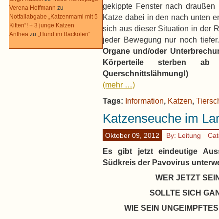
gekippte Fenster nach draußen 
Verena Hoffmann
zu
Katze dabei in den nach unten e
Notfallabgabe „Katzenmami mit 5
Kitten“! + 3 junge Katzen
sich aus dieser Situation in der R
Anthea
zu
„Hund im Backofen“
jeder Bewegung nur noch tiefer
Organe und/oder Unterbrechu
Körperteile sterben a
Querschnittslähmung!)
(mehr …)
Tags:
Information
,
Katzen
,
Tiersc
Katzenseuche im La
Oktober 09, 2012
By: Leitung
Cat
Es gibt jetzt eindeutige Au
Südkreis der Pavovirus unterwe
WER
JETZT SEI
SOLLTE SICH GA
WIE SEIN UNGEIMPFTE