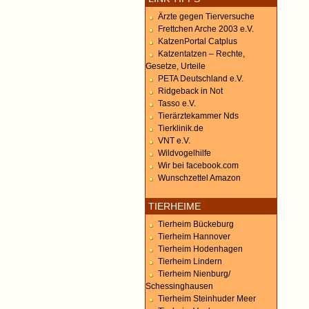
Ärzte gegen Tierversuche
Frettchen Arche 2003 e.V.
KatzenPortal Catplus
Katzentatzen – Rechte,
Gesetze, Urteile
PETA Deutschland e.V.
Ridgeback in Not
Tasso e.V.
Tierärztekammer Nds
Tierklinik.de
VNT e.V.
Wildvogelhilfe
Wir bei facebook.com
Wunschzettel Amazon
TIERHEIME
Tierheim Bückeburg
Tierheim Hannover
Tierheim Hodenhagen
Tierheim Lindern
Tierheim Nienburg/
Schessinghausen
Tierheim Steinhuder Meer