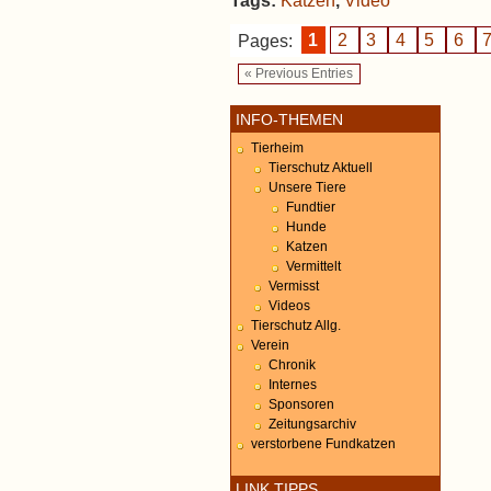
Tags:
Katzen
,
Video
Pages:
1
2
3
4
5
6
« Previous Entries
INFO-THEMEN
Tierheim
Tierschutz Aktuell
Unsere Tiere
Fundtier
Hunde
Katzen
Vermittelt
Vermisst
Videos
Tierschutz Allg.
Verein
Chronik
Internes
Sponsoren
Zeitungsarchiv
verstorbene Fundkatzen
LINK TIPPS