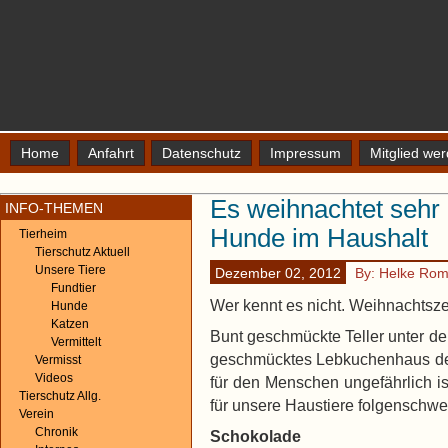
Home
Anfahrt
Datenschutz
Impressum
Mitglied we
Es weihnachtet sehr =
INFO-THEMEN
Hunde im Haushalt
Tierheim
Tierschutz Aktuell
Unsere Tiere
Dezember 02, 2012
By: Helke Ro
Fundtier
Wer kennt es nicht. Weihnachtsze
Hunde
Katzen
Bunt geschmückte Teller unter d
Vermittelt
geschmücktes Lebkuchenhaus d
Vermisst
Videos
für den Menschen ungefährlich is
Tierschutz Allg.
für unsere Haustiere folgenschwe
Verein
Chronik
Schokolade