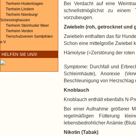
Bei Verdacht auf eine Weintra
Tierheim Hodenhagen
Tierheim Lindern
schnellstmöglichst zu einem
Tierheim Nienburg/
vorzubeugen.
Schessinghausen
Tierheim Steinhuder Meer
Zwiebeln (roh, getrocknet und 
Tierheim Verden
Zwiebeln enthalten das für Hunde 
Tierschutzverein Samtpfoten
e.V.
Schon eine mittelgroße Zwiebel 
Hämolyse (=Zerstörung der roten
HELFEN SIE UNS!
Symptome:
Durchfall und Erbrech
Schleimhäute), Anorexie (Ve
Beschleunigung von Herzschlag 
Knoblauch
Knoblauch enthält ebenfalls N-Pro
Bei einer Aufnahme größerer M
regelmäßigen Fütterung klein
lebensbedrohlicher Anämie (Bluta
Nikotin (Tabak)