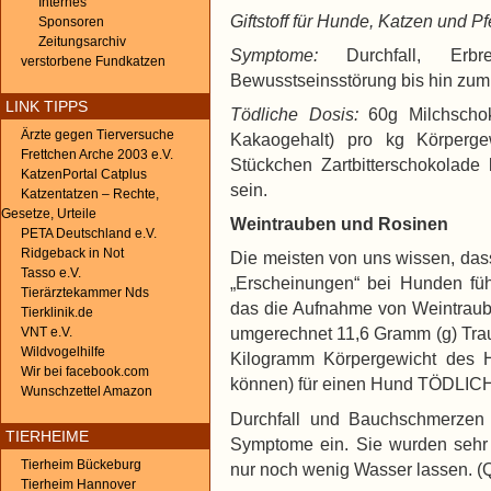
Internes
Giftstoff für Hunde, Katzen und Pf
Sponsoren
Zeitungsarchiv
Symptome:
Durchfall, Erbre
verstorbene Fundkatzen
Bewusstseinsstörung bis hin zum
LINK TIPPS
Tödliche Dosis:
60g Milchschok
Ärzte gegen Tierversuche
Kakaogehalt) pro kg Körperge
Frettchen Arche 2003 e.V.
Stückchen Zartbitterschokolade 
KatzenPortal Catplus
sein.
Katzentatzen – Rechte,
Gesetze, Urteile
Weintrauben und Rosinen
PETA Deutschland e.V.
Ridgeback in Not
Die meisten von uns wissen, das
Tasso e.V.
„Erscheinungen“ bei Hunden fü
Tierärztekammer Nds
das die Aufnahme von Weintraub
Tierklinik.de
umgerechnet 11,6 Gramm (g) Trau
VNT e.V.
Wildvogelhilfe
Kilogramm Körpergewicht des H
Wir bei facebook.com
können) für einen Hund TÖDLICH
Wunschzettel Amazon
Durchfall und Bauchschmerzen s
TIERHEIME
Symptome ein. Sie wurden sehr r
Tierheim Bückeburg
nur noch wenig Wasser lassen. (
Tierheim Hannover