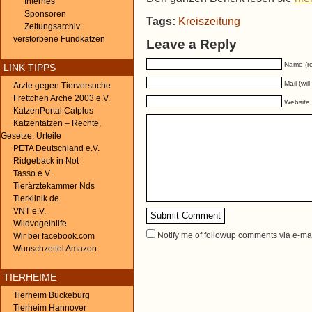
Internes
Sponsoren
Tags:
Kreiszeitung
Zeitungsarchiv
verstorbene Fundkatzen
Leave a Reply
Name (re
LINK TIPPS
Mail (wil
Ärzte gegen Tierversuche
Frettchen Arche 2003 e.V.
Website
KatzenPortal Catplus
Katzentatzen – Rechte,
Gesetze, Urteile
PETA Deutschland e.V.
Ridgeback in Not
Tasso e.V.
Tierärztekammer Nds
Tierklinik.de
VNT e.V.
Wildvogelhilfe
Notify me of followup comments via e-ma
Wir bei facebook.com
Wunschzettel Amazon
←
5 ausgesetzte Katzenkinder
TIERHEIME
Tierheim Bückeburg
Tierheim Hannover