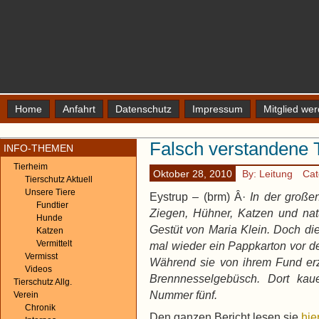
Home
Anfahrt
Datenschutz
Impressum
Mitglied we
Falsch verstandene T
INFO-THEMEN
Tierheim
Oktober 28, 2010
By: Leitung
Cat
Tierschutz Aktuell
Unsere Tiere
Eystrup – (brm) Â·
In der großen
Fundtier
Ziegen, Hühner, Katzen und nat
Hunde
Gestüt von Maria Klein. Doch die
Katzen
Vermittelt
mal wieder ein Pappkarton vor dem
Vermisst
Während sie von ihrem Fund erzä
Videos
Brennnesselgebüsch. Dort kau
Tierschutz Allg.
Nummer fünf.
Verein
Chronik
Den ganzen Bericht lesen sie
hie